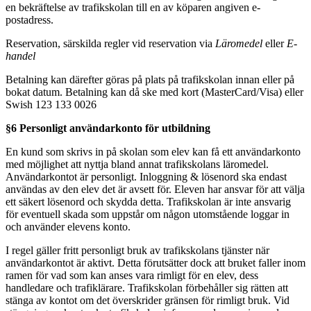
en bekräftelse av trafikskolan till en av köparen angiven e-
postadress.
Reservation, särskilda regler vid reservation via
Läromedel
eller
E-
handel
Betalning kan därefter göras på plats på trafikskolan innan eller på
bokat datum. Betalning kan då ske med kort (MasterCard/Visa) eller
Swish 123 133 0026
§6 Personligt användarkonto för utbildning
En kund som skrivs in på skolan som elev kan få ett användarkonto
med möjlighet att nyttja bland annat trafikskolans läromedel.
Användarkontot är personligt. Inloggning & lösenord ska endast
användas av den elev det är avsett för. Eleven har ansvar för att välja
ett säkert lösenord och skydda detta. Trafikskolan är inte ansvarig
för eventuell skada som uppstår om någon utomstående loggar in
och använder elevens konto.
I regel gäller fritt personligt bruk av trafikskolans tjänster när
användarkontot är aktivt. Detta förutsätter dock att bruket faller inom
ramen för vad som kan anses vara rimligt för en elev, dess
handledare och trafiklärare. Trafikskolan förbehåller sig rätten att
stänga av kontot om det överskrider gränsen för rimligt bruk. Vid