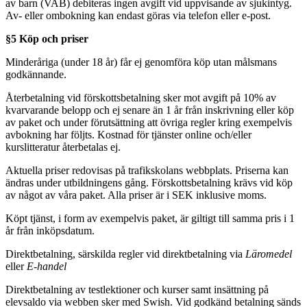
av barn (VAB) debiteras ingen avgift vid uppvisande av sjukintyg.
Av- eller ombokning kan endast göras via telefon eller e-post.
§5 Köp och priser
Minderåriga (under 18 år) får ej genomföra köp utan målsmans
godkännande.
Återbetalning vid förskottsbetalning sker mot avgift på 10% av
kvarvarande belopp och ej senare än 1 år från inskrivning eller köp
av paket och under förutsättning att övriga regler kring exempelvis
avbokning har följts. Kostnad för tjänster online och/eller
kurslitteratur återbetalas ej.
Aktuella priser redovisas på trafikskolans webbplats. Priserna kan
ändras under utbildningens gång. Förskottsbetalning krävs vid köp
av något av våra paket. Alla priser är i SEK inklusive moms.
Köpt tjänst, i form av exempelvis paket, är giltigt till samma pris i 1
år från inköpsdatum.
Direktbetalning, särskilda regler vid direktbetalning via
Läromedel
eller
E-handel
Direktbetalning av testlektioner och kurser samt insättning på
elevsaldo via webben sker med Swish. Vid godkänd betalning sänds