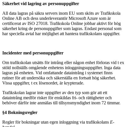
Säkerhet vid lagring av personuppgifter
All data lagras på säkra servers inom EU som sköts av Trafikskola
Online AB och dess underleverantör Microsoft Azure som är
certificerat av ISO 27018. Trafikskola Online jobbar aktivt för hög
säkerhet kring de personuppgifter som lagras. Endast personal som
har speciella avtal har möjlighet att hantera trafikskolans uppgifter.
Incidenter med personuppgifter
Om trafikskolan utsätts för intrång eller någon enhet förloras vid t ex
stöld nollställs omgående enhetens inloggningsuppgifter. Inga data
lagras på enheten. Vid omfattande dataintrång i systemet finns
rutiner för att undersöka och säkerställa en fortsatt hög säkerhet.
Vissa uppgifter, t ex lösenordet, är krypterade.
Trafikskolan lagrar inte uppgifter av den typ som gör att ett
dataintrång medför risker för enskildas fri- och rättigheter och
behöver därför inte anmälas till tillsynsmyndighet inom 72 timmar.
§4 Bokningsregler
Regler för bokningar utan egen inloggning via trafikskolans
E-