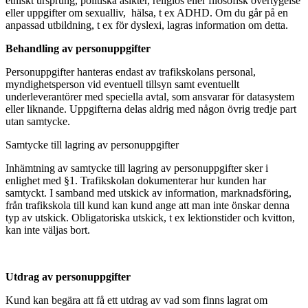
etniskt ursprung, politiska åsikter, religiös eller filosofisk övertygelse
eller uppgifter om sexualliv, hälsa, t ex ADHD. Om du går på en
anpassad utbildning, t ex för dyslexi, lagras information om detta.
Behandling av personuppgifter
Personuppgifter hanteras endast av trafikskolans personal,
myndighetsperson vid eventuell tillsyn samt eventuellt
underleverantörer med speciella avtal, som ansvarar för datasystem
eller liknande. Uppgifterna delas aldrig med någon övrig tredje part
utan samtycke.
Samtycke till lagring av personuppgifter
Inhämtning av samtycke till lagring av personuppgifter sker i
enlighet med §1. Trafikskolan dokumenterar hur kunden har
samtyckt. I samband med utskick av information, marknadsföring,
från trafikskola till kund kan kund ange att man inte önskar denna
typ av utskick. Obligatoriska utskick, t ex lektionstider och kvitton,
kan inte väljas bort.
Utdrag av personuppgifter
Kund kan begära att få ett utdrag av vad som finns lagrat om