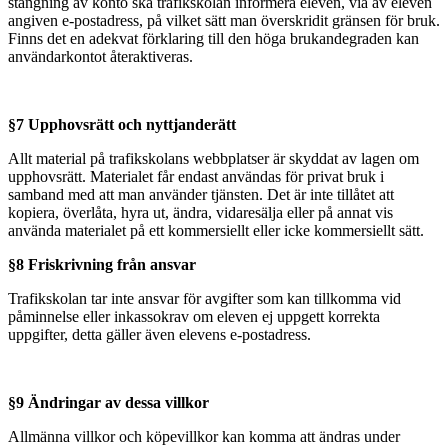
stängning av konto ska trafikskolan informera eleven, via av eleven
angiven e-postadress, på vilket sätt man överskridit gränsen för bruk.
Finns det en adekvat förklaring till den höga brukandegraden kan
användarkontot återaktiveras.
§7 Upphovsrätt och nyttjanderätt
Allt material på trafikskolans webbplatser är skyddat av lagen om
upphovsrätt. Materialet får endast användas för privat bruk i
samband med att man använder tjänsten. Det är inte tillåtet att
kopiera, överlåta, hyra ut, ändra, vidaresälja eller på annat vis
använda materialet på ett kommersiellt eller icke kommersiellt sätt.
§8 Friskrivning från ansvar
Trafikskolan tar inte ansvar för avgifter som kan tillkomma vid
påminnelse eller inkassokrav om eleven ej uppgett korrekta
uppgifter, detta gäller även elevens e-postadress.
§9 Ändringar av dessa villkor
Allmänna villkor och köpevillkor kan komma att ändras under