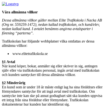
Våra allmänna villkor
Dessa allmänna villkor gäller mellan Elite Trafikskola i Nacka AB
(Org nr. 559259-1472), nedan kallad trafikskolan, och kund/elev,
nedan kallad kund. I avtalet benämns angivna avtalsparter i
förening “parterna”.
Trafikskolan har följande webbplatser vilka omfattas av dessa
allmänna villkor:
www.elitetrafikskola.se
§1 Avtal
När kund köper, bokar, anmäler sig eller skriver in sig, antingen
själv eller via trafikskolans personal, ingås avtal med trafikskolan
och kunden samtycker till dessa allmänna villkor.
§2 Minderårig
En kund som är under 18 år måste enligt lag ha sina föräldrars eller
förmyndares samtycke för att ingå avtal med trafikskolan. Om
samtycke inte kan ske på annat godtagbart sätt ska kunden uppvisa
ett intyg från sina föräldrar eller förmyndare. Trafikskolan
dokumenterar hur kunden har identifierat sig.